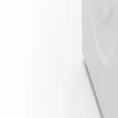
Autorizada
Nº 205592
·