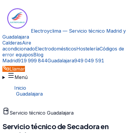
Electroyclima — Servicio técnico Madrid y
Guadalajara
Calderas
Aire
acondicionado
Electrodomésticos
Hostelería
Códigos de
error equipos
Blog
Madrid
919 999 844
Guadalajara
949 049 591
Llamar
Menú
Inicio
›
Guadalajara
›
Secadora
Servicio técnico
Guadalajara
Servicio técnico de
Secadora
en