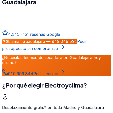
Guadalajara
Reparación, mantenimiento e instalación de
secadora
en
Guadalajara
. Técnicos certificados, repuestos originales,
desplazamiento gratis* y garantía total.
4.1
/
5
·
151
reseñas Google
Llamar
Guadalajara
—
949 049 591
Pedir
presupuesto sin compromiso
¿Necesitas técnico de secadora en Guadalajara hoy
mismo?
919 999 844
Pedir técnico
¿Por qué elegir Electroyclima?
Desplazamiento gratis* en toda Madrid y Guadalajara