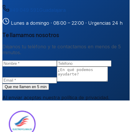
949 049 591
Guadalajara
Lunes a domingo · 08:00 – 22:00
· Urgencias 24 h
Te llamamos nosotros
Déjanos tu teléfono y te contactamos en menos de 5
minutos.
Que me llamen en 5 min
Al enviar aceptas nuestra política de privacidad.