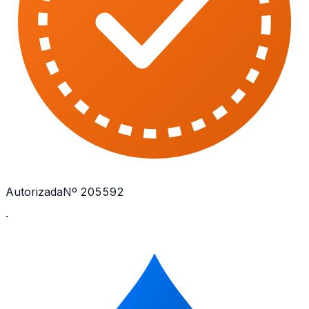
Autorizada
Nº 205592
·