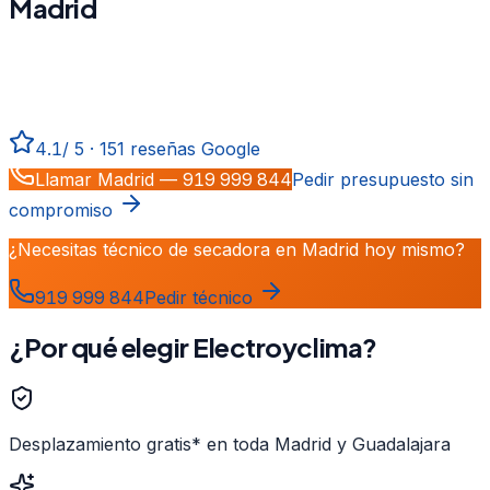
Madrid
Reparación, mantenimiento e instalación de
secadora
en
Madrid
. Técnicos certificados, repuestos originales,
desplazamiento gratis* y garantía total.
4.1
/
5
·
151
reseñas Google
Llamar
Madrid
—
919 999 844
Pedir presupuesto sin
compromiso
¿Necesitas técnico de secadora en Madrid hoy mismo?
919 999 844
Pedir técnico
¿Por qué elegir Electroyclima?
Desplazamiento gratis* en toda Madrid y Guadalajara