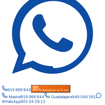
919 999 844
Te llamamos en 5 min
Madrid
919 999 844
Guadalajara
949 049 591
WhatsApp
605 04 59 12