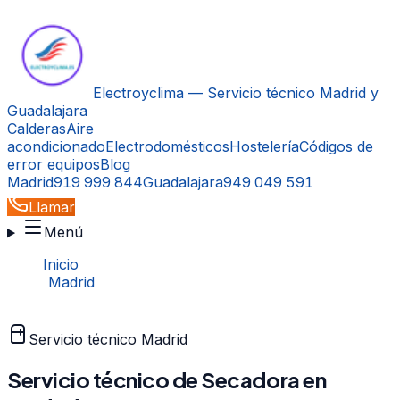
Electroyclima — Servicio técnico Madrid y
Guadalajara
Calderas
Aire
acondicionado
Electrodomésticos
Hostelería
Códigos de
error equipos
Blog
Madrid
919 999 844
Guadalajara
949 049 591
Llamar
Menú
Inicio
›
Madrid
›
Secadora
Servicio técnico
Madrid
Servicio técnico de
Secadora
en