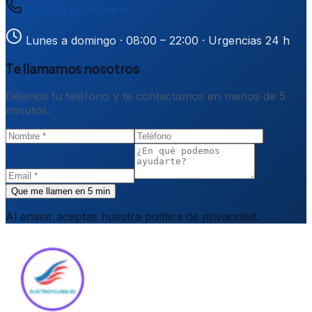
919 999 844
Madrid
Lunes a domingo · 08:00 – 22:00
· Urgencias 24 h
Te llamamos nosotros
Déjanos tu teléfono y te contactamos en menos de 5
minutos.
Que me llamen en 5 min
Al enviar aceptas nuestra política de privacidad.