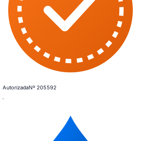
Autorizada
Nº 205592
·