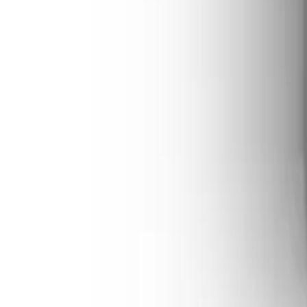
Autorizada
Nº 205592
·